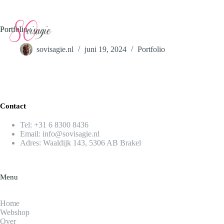
Ga
naar
de
Portfolio
inhoud
Winkelwagen
sovisagie.nl
juni 19, 2024
Portfolio
Contact
Tel:
+31 6 8300 8436​
Email:
info@sovisagie.nl
Adres: Waaldijk 143, 5306 AB Brakel
Menu
Home
Webshop
Over