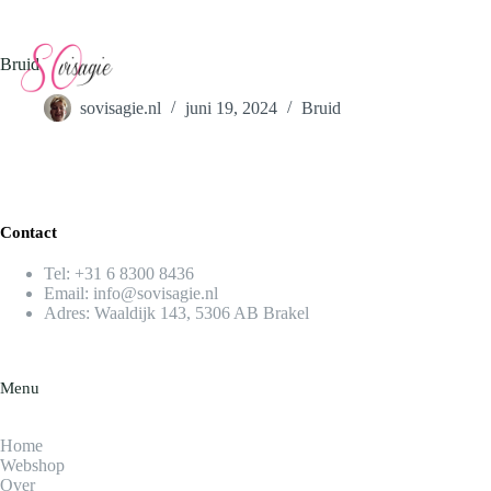
Ga
naar
de
Bruid
inhoud
Winkelwagen
sovisagie.nl
juni 19, 2024
Bruid
Contact
Tel:
+31 6 8300 8436​
Email:
info@sovisagie.nl
Adres: Waaldijk 143, 5306 AB Brakel
Menu
Home
Webshop
Over