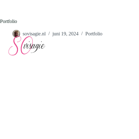
Ga
naar
de
inhoud
Portfolio
sovisagie.nl
juni 19, 2024
Portfolio
Home
Webs