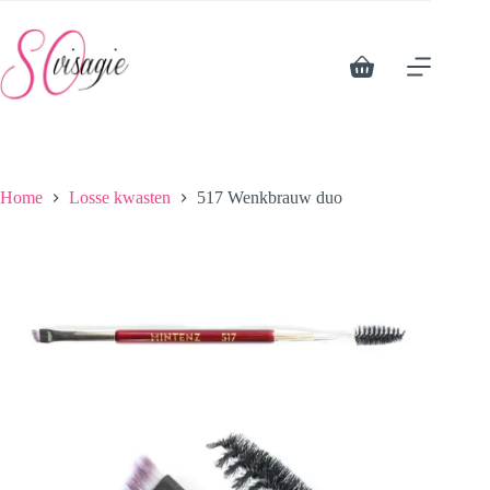
Ga
naar
de
inhoud
Winkelwagen
Home
Losse kwasten
517 Wenkbrauw duo