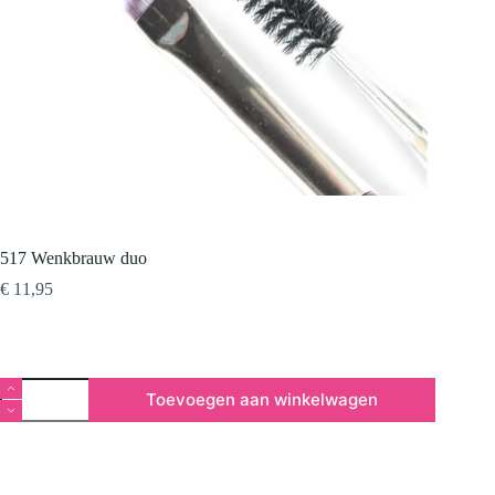
517 Wenkbrauw duo
€
11,95
517
Toevoegen aan winkelwagen
Wenkbrauw
duo
aantal