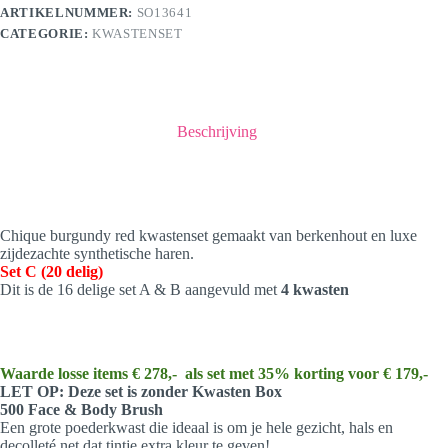
ARTIKELNUMMER:
SO13641
CATEGORIE:
KWASTENSET
Beschrijving
Chique burgundy red kwastenset gemaakt van berkenhout en luxe
zijdezachte synthetische haren.
Set C (20 delig)
Dit is de 16 delige set A & B aangevuld met
4 kwasten
Waarde losse items € 278,- als set met 35% korting voor € 179,-
LET OP: Deze set is zonder Kwasten Box
500 Face & Body Brush
Een grote poederkwast die ideaal is om je hele gezicht, hals en
decolleté net dat tintje extra kleur te geven!