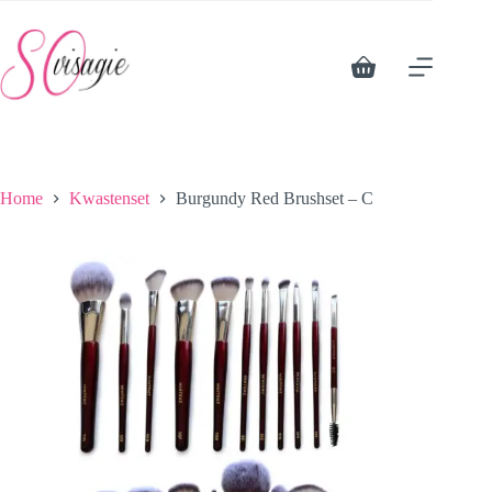
Ga
naar
de
inhoud
Winkelwagen
Home
Kwastenset
Burgundy Red Brushset – C