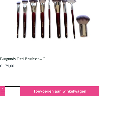
Burgundy Red Brushset – C
€
179,00
Burgundy
Toevoegen aan winkelwagen
Red
Brushset
–
C
aantal