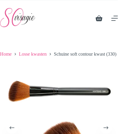
Ga
naar
de
inhoud
Winkelwagen
Home
Losse kwasten
Schuine soft contour kwast (330)