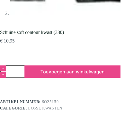
Schuine soft contour kwast (330)
€
10,95
Schuine
Toevoegen aan winkelwagen
soft
contour
kwast
(330)
aantal
ARTIKELNUMMER:
SO25159
CATEGORIE:
LOSSE KWASTEN