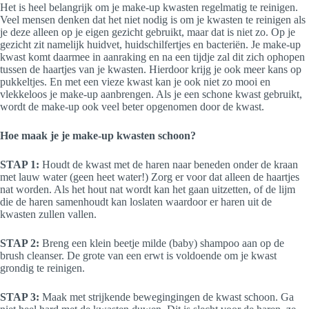
Het is heel belangrijk om je make-up kwasten regelmatig te reinigen.
Veel mensen denken dat het niet nodig is om je kwasten te reinigen als
je deze alleen op je eigen gezicht gebruikt, maar dat is niet zo. Op je
gezicht zit namelijk huidvet, huidschilfertjes en bacteriën. Je make-up
kwast komt daarmee in aanraking en na een tijdje zal dit zich ophopen
tussen de haartjes van je kwasten. Hierdoor krijg je ook meer kans op
pukkeltjes. En met een vieze kwast kan je ook niet zo mooi en
vlekkeloos je make-up aanbrengen. Als je een schone kwast gebruikt,
wordt de make-up ook veel beter opgenomen door de kwast.
Hoe maak je je make-up kwasten schoon?
STAP 1:
Houdt de kwast met de haren naar beneden onder de kraan
met lauw water (geen heet water!) Zorg er voor dat alleen de haartjes
nat worden. Als het hout nat wordt kan het gaan uitzetten, of de lijm
die de haren samenhoudt kan loslaten waardoor er haren uit de
kwasten zullen vallen.
STAP 2:
Breng een klein beetje milde (baby) shampoo aan op de
brush cleanser. De grote van een erwt is voldoende om je kwast
grondig te reinigen.
STAP 3:
Maak met strijkende bewegingingen de kwast schoon. Ga