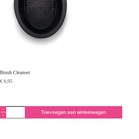
Brush Cleanser
€
6,95
Brush
Toevoegen aan winkelwagen
Cleanser
aantal