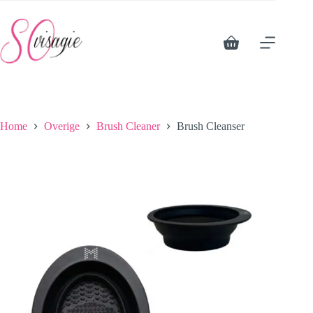
Ga
naar
de
inhoud
Winkelwagen
Home
Overige
Brush Cleaner
Brush Cleanser