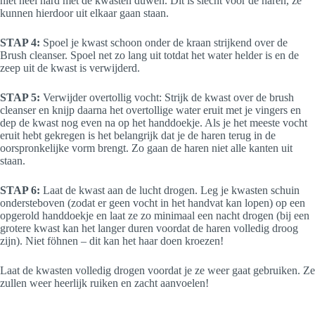
niet heel hard met de kwasten duwen. Dit is slecht voor de haren, ze
kunnen hierdoor uit elkaar gaan staan.
STAP 4:
Spoel je kwast schoon onder de kraan strijkend over de
Brush cleanser. Spoel net zo lang uit totdat het water helder is en de
zeep uit de kwast is verwijderd.
STAP 5:
Verwijder overtollig vocht: Strijk de kwast over de brush
cleanser en knijp daarna het overtollige water eruit met je vingers en
dep de kwast nog even na op het handdoekje. Als je het meeste vocht
eruit hebt gekregen is het belangrijk dat je de haren terug in de
oorspronkelijke vorm brengt. Zo gaan de haren niet alle kanten uit
staan.
STAP 6:
Laat de kwast aan de lucht drogen. Leg je kwasten schuin
ondersteboven (zodat er geen vocht in het handvat kan lopen) op een
opgerold handdoekje en laat ze zo minimaal een nacht drogen (bij een
grotere kwast kan het langer duren voordat de haren volledig droog
zijn). Niet föhnen – dit kan het haar doen kroezen!
Laat de kwasten volledig drogen voordat je ze weer gaat gebruiken. Ze
zullen weer heerlijk ruiken en zacht aanvoelen!