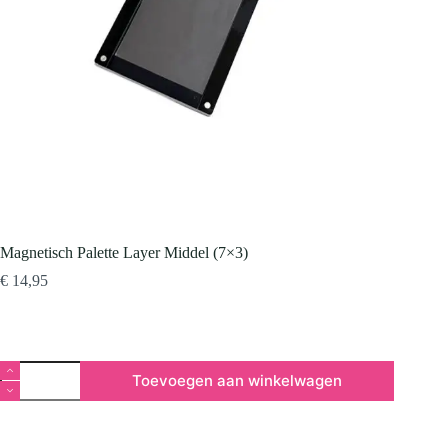
Magnetisch Palette Layer Middel (7×3)
€
14,95
Magnetisch
Toevoegen aan winkelwagen
Palette
Layer
Middel
(7×3)