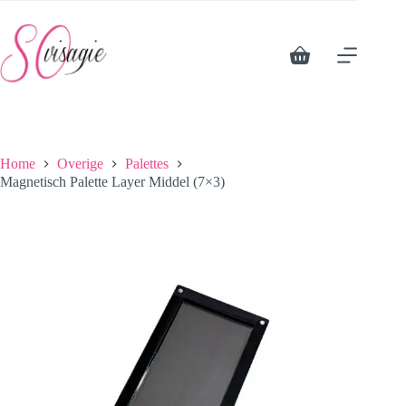
Ga
naar
de
inhoud
Winkelwagen
Home
Overige
Palettes
Magnetisch Palette Layer Middel (7×3)