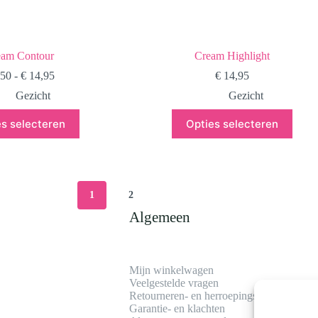
eam Contour
Cream Highlight
Prijsklasse:
,50
-
€
14,95
€
14,95
€ 2,50
Gezicht
Gezicht
tot
€ 14,95
Dit
Dit
es selecteren
Opties selecteren
product
product
heeft
heeft
meerdere
meerdere
variaties.
variaties.
Deze
Deze
optie
optie
1
2
kan
kan
Algemeen
gekozen
gekozen
worden
worden
op
op
de
de
productpagina
productpagina
Mijn winkelwagen
Veelgestelde vragen
Retourneren- en herroepingsrecht
Garantie- en klachten