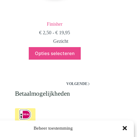
Finisher
Prijsklasse:
€
2,50
-
€
19,95
€ 2,50
Gezicht
tot
€ 19,95
Dit
Opties selecteren
product
heeft
meerdere
variaties.
Deze
optie
VOLGENDE
kan
Betaalmogelijkheden
gekozen
worden
op
de
productpagina
Beheer toestemming