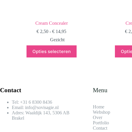
Cream Concealer
Cr
Prijsklasse:
€
2,50
-
€
14,95
€
2
€ 2,50
Gezicht
tot
€ 14,95
Dit
Opties selecteren
Opti
product
heeft
meerdere
variaties.
Deze
optie
kan
Contact
Menu
gekozen
worden
op
Tel:
+31 6 8300 8436​
de
Home
Email:
info@sovisagie.nl
productpagina
Webshop
Adres: Waaldijk 143, 5306 AB
Over
Brakel
Portfolio
Contact