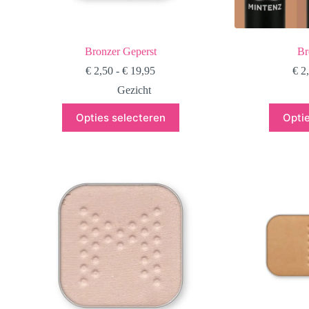
Bronzer Geperst
Br
Prijsklasse:
€
2,50
-
€
19,95
€
2
€ 2,50
Gezicht
tot
€ 19,95
Dit
Opties selecteren
Opti
product
heeft
meerdere
variaties.
Deze
optie
kan
gekozen
worden
op
de
productpagina