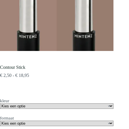
Contour Stick
Prijsklasse:
€
2,50
-
€
18,95
€ 2,50
tot
€ 18,95
kleur
formaat