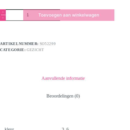
Contour
Toevoegen aan winkelwagen
Stick
aantal
ARTIKELNUMMER:
SO52299
CATEGORIE:
GEZICHT
Aanvullende informatie
Beoordelingen (0)
kleur
3, 6